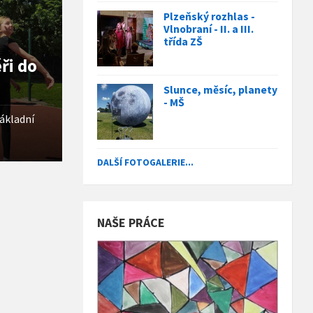
Plzeňský rozhlas -
Vlnobraní - II. a III.
třída ZŠ
ři do
Slunce, měsíc, planety
- MŠ
ákladní
DALŠÍ FOTOGALERIE...
NAŠE PRÁCE