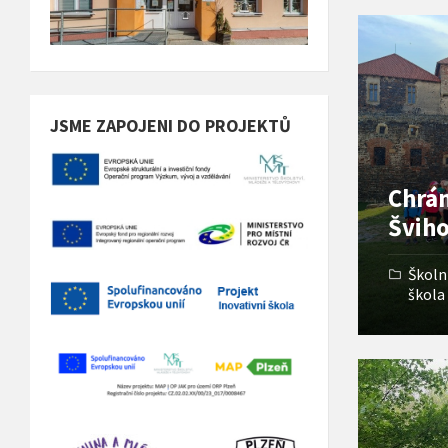
Open
Gallery
JSME ZAPOJENI DO PROJEKTŮ
Chrán
Šviho
Školn
škola
Open
Gallery