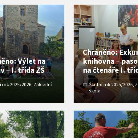
Open
Gallery
Chráněno: Exku
ěno: Výlet na
knihovna – paso
v – I. třída ZŠ
na čtenáře I. tří
í rok 2025/2026
,
Základní
Školní rok 2025/2026
,
Z
škola
Open
Gallery