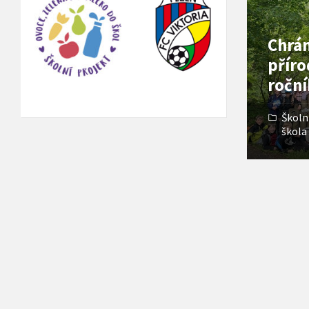
Chrán
příro
roční
Školn
škola
Stránko
příspěv