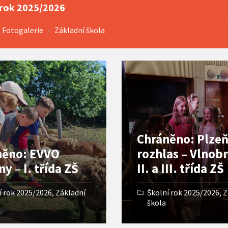
 rok 2025/2026
Fotogalerie
Základní škola
Open
Gallery
Chráněno: Plze
něno: EVVO
rozhlas – Vlnobr
ny – I. třída ZŠ
II. a III. třída ZŠ
í rok 2025/2026
,
Základní
Školní rok 2025/2026
,
Z
škola