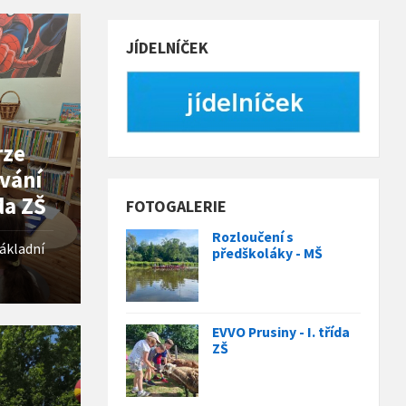
JÍDELNÍČEK
rze
vání
da ZŠ
FOTOGALERIE
Rozloučení s
ákladní
předškoláky - MŠ
EVVO Prusiny - I. třída
ZŠ