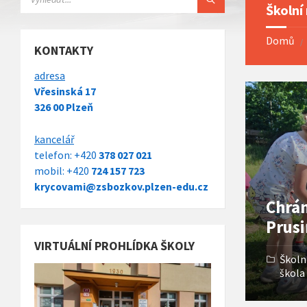
Školní
Domů
KONTAKTY
adresa
Open
Vřesinská 17
Gallery
326 00 Plzeň
kancelář
telefon: +420
378 027 021
mobil: +420
724 157 723
krycovami@zsbozkov.plzen-edu.cz
Chrá
Prusi
VIRTUÁLNÍ PROHLÍDKA ŠKOLY
Školn
škola