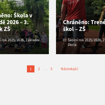
ěno: Škola v
dě 2026 – 3.
Chráněno: Trené
k ZŠ
škol – ZŠ
í rok 2025/2026
,
Základní
Školní rok 2025/2026
,
Z
škola
vání
1
2
…
5
Následující
ků