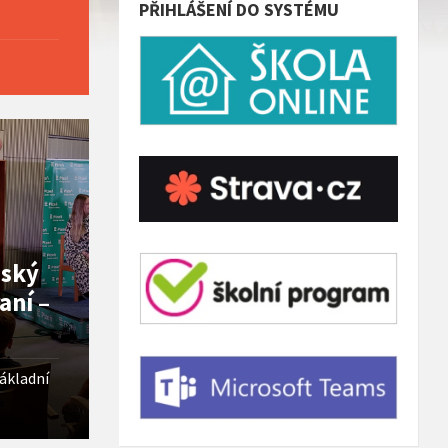
PŘIHLÁŠENÍ DO SYSTÉMU
ňský
aní –
ákladní