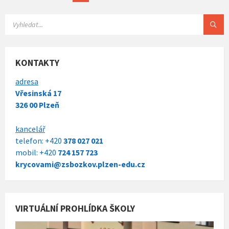
příspěvků
KONTAKTY
adresa
Vřesinská 17
326 00 Plzeň
kancelář
telefon: +420
378 027 021
mobil: +420
724 157 723
krycovami@zsbozkov.plzen-edu.cz
VIRTUÁLNÍ PROHLÍDKA ŠKOLY